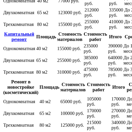
Однокомнатная
40 м2
77000 руб.
руб.
руб.
мес
212000
335000
До 
Двухкомнатная
65 м2
123000 руб.
руб.
руб.
мес
255000
410000
До 
Трехкомнатная
80 м2
155000 руб.
руб.
руб.
мес
Капитальный
Стоимость
Стоимость
Площадь
Итого
Ср
ремонт
материалов
работ
235000
390000
До 1
Однокомнатная
40 м2
155000 руб.
руб.
руб.
мес
385000
640000
До 
Двухкомнатная
65 м2
255000 руб.
руб.
руб.
мес
475000
785000
До 
Трехкомнатная
80 м2
310000 руб.
руб.
руб.
мес
Ремонт в
Стоимость
Стоимость
С
новостройке
Площадь
Итого
материалов
работ
ре
(косметический)
105000
170000
До
Однокомнатная
40 м2
65000 руб.
руб.
руб.
ме
170000
270000
До
Двухкомнатная
65 м2
100000 руб.
руб.
руб.
ме
215000
340000
До
Трехкомнатная
80 м2
125000 руб.
руб.
руб.
ме