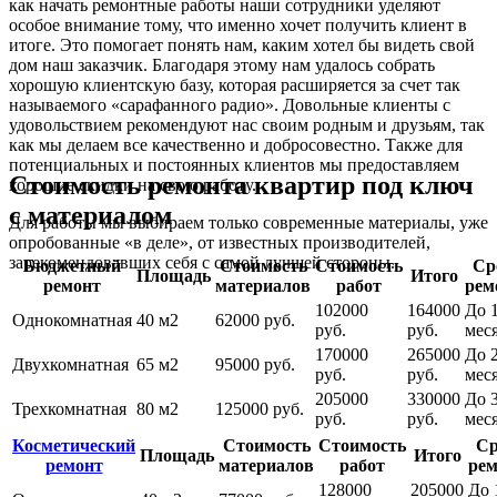
как начать ремонтные работы наши сотрудники уделяют
особое внимание тому, что именно хочет получить клиент в
итоге. Это помогает понять нам, каким хотел бы видеть свой
дом наш заказчик. Благодаря этому нам удалось собрать
хорошую клиентскую базу, которая расширяется за счет так
называемого «сарафанного радио». Довольные клиенты с
удовольствием рекомендуют нас своим родным и друзьям, так
как мы делаем все качественно и добросовестно. Также для
потенциальных и постоянных клиентов мы предоставляем
Стоимость ремонта квартир под ключ
хорошие скидки на свою работу.
с материалом
Для работы мы выбираем только современные материалы, уже
опробованные «в деле», от известных производителей,
зарекомендовавших себя с самой лучшей стороны.
Бюджетный
Стоимость
Стоимость
Ср
Площадь
Итого
ремонт
материалов
работ
рем
102000
164000
До 1
Однокомнатная
40 м2
62000 руб.
руб.
руб.
мес
170000
265000
До 
Двухкомнатная
65 м2
95000 руб.
руб.
руб.
мес
205000
330000
До 
Трехкомнатная
80 м2
125000 руб.
руб.
руб.
мес
Косметический
Стоимость
Стоимость
Ср
Площадь
Итого
ремонт
материалов
работ
рем
128000
205000
До 