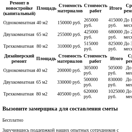
Ремонт в
Стоимость
Стоимость
Ср
новостройке
Площадь
Итого
материалов
работ
рем
(капитальный)
265000
415000
До 
Однокомнатная
40 м2
150000 руб.
руб.
руб.
мес
425000
680000
До 
Двухкомнатная
65 м2
255000 руб.
руб.
руб.
мес
515000
825000
До 
Трехкомнатная
80 м2
310000 руб.
руб.
руб.
мес
Дизайнерский
Стоимость
Стоимость
С
Площадь
Итого
ремонт
материалов
работ
ре
305000
505000
До
Однокомнатная
40 м2
200000 руб.
руб.
руб.
ме
500000
830000
До
Двухкомнатная
65 м2
330000 руб.
руб.
руб.
ме
620000
1025000
До
Трехкомнатная
80 м2
405000 руб.
руб.
руб.
ме
Вызовите замерщика для составления сметы
Бесплатно
Заручившись поддержкой наших опытных сотрудников с