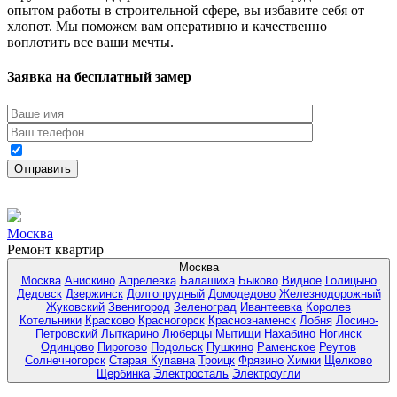
опытом работы в строительной сфере, вы избавите себя от
хлопот. Мы поможем вам оперативно и качественно
воплотить все ваши мечты.
Заявка на бесплатный замер
Москва
Ремонт квартир
Москва
Москва
Анискино
Апрелевка
Балашиха
Быково
Видное
Голицыно
Дедовск
Дзержинск
Долгопрудный
Домодедово
Железнодорожный
Жуковский
Звенигород
Зеленоград
Ивантеевка
Королев
Котельники
Красково
Красногорск
Краснознаменск
Лобня
Лосино-
Петровский
Лыткарино
Люберцы
Мытищи
Нахабино
Ногинск
Одинцово
Пирогово
Подольск
Пушкино
Раменское
Реутов
Солнечногорск
Старая Купавна
Троицк
Фрязино
Химки
Щелково
Щербинка
Электросталь
Электроугли