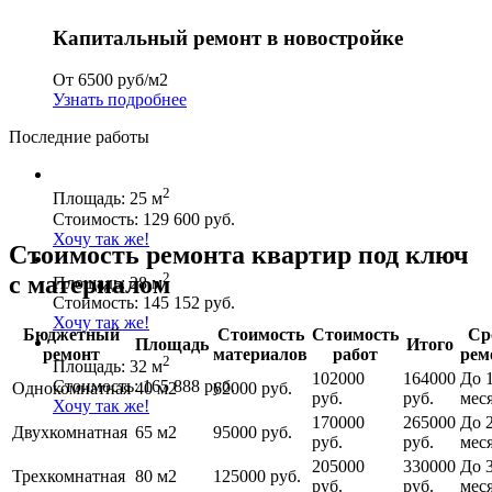
Капитальный ремонт в новостройке
От 6500 руб/м2
Узнать подробнее
Последние работы
2
Площадь: 25 м
Стоимость: 129 600 руб.
Хочу так же!
Стоимость ремонта квартир под ключ
2
с материалом
Площадь: 28 м
Стоимость: 145 152 руб.
Хочу так же!
Бюджетный
Стоимость
Стоимость
Ср
Площадь
Итого
ремонт
материалов
работ
рем
2
Площадь: 32 м
102000
164000
До 1
Стоимость: 165 888 руб.
Однокомнатная
40 м2
62000 руб.
руб.
руб.
мес
Хочу так же!
170000
265000
До 
Двухкомнатная
65 м2
95000 руб.
руб.
руб.
мес
205000
330000
До 
Трехкомнатная
80 м2
125000 руб.
руб.
руб.
мес