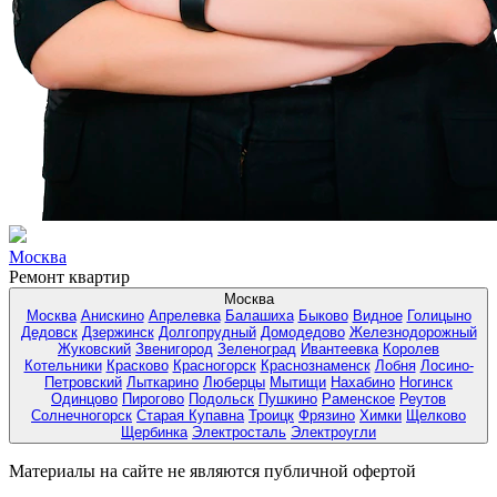
Москва
Ремонт квартир
Москва
Москва
Анискино
Апрелевка
Балашиха
Быково
Видное
Голицыно
Дедовск
Дзержинск
Долгопрудный
Домодедово
Железнодорожный
Жуковский
Звенигород
Зеленоград
Ивантеевка
Королев
Котельники
Красково
Красногорск
Краснознаменск
Лобня
Лосино-
Петровский
Лыткарино
Люберцы
Мытищи
Нахабино
Ногинск
Одинцово
Пирогово
Подольск
Пушкино
Раменское
Реутов
Солнечногорск
Старая Купавна
Троицк
Фрязино
Химки
Щелково
Щербинка
Электросталь
Электроугли
Материалы на сайте не являются публичной офертой