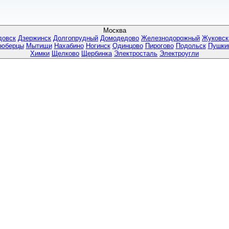
Москва
довск
Дзержинск
Долгопрудный
Домодедово
Железнодорожный
Жуковск
юберцы
Мытищи
Нахабино
Ногинск
Одинцово
Пирогово
Подольск
Пушки
Химки
Щелково
Щербинка
Электросталь
Электроугли