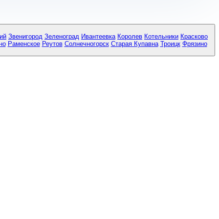
ий
Звенигород
Зеленоград
Ивантеевка
Королев
Котельники
Красково
но
Раменское
Реутов
Солнечногорск
Старая Купавна
Троицк
Фрязино